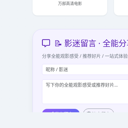
万部高清电影
📝 影迷留言 · 全能
分享全能观影感受 / 推荐好片 / 一站式体
发布留言
清空留言