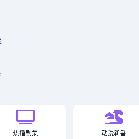
门
存
待
热播剧集
动漫新番