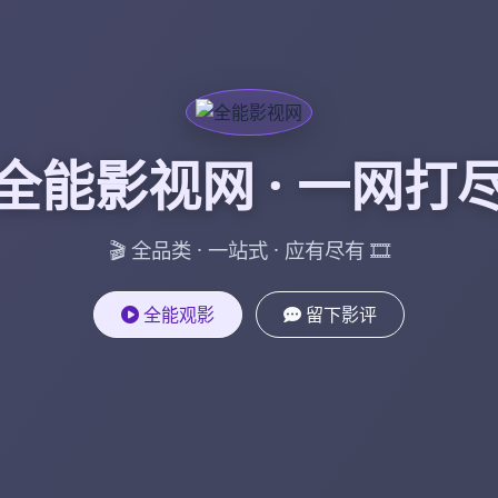
全能影视网 · 一网打
🎬 全品类 · 一站式 · 应有尽有 🎞️
全能观影
留下影评